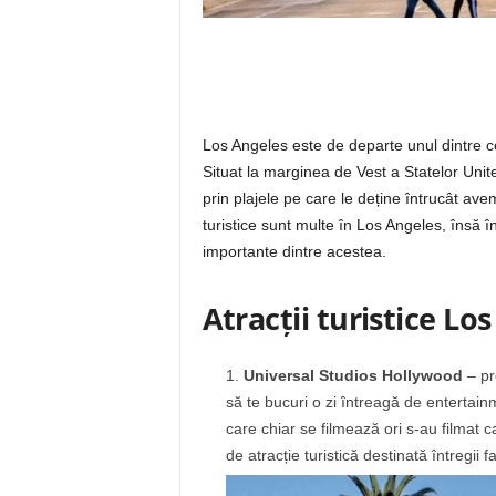
Los Angeles este de departe unul dintre ce
Situat la marginea de Vest a Statelor Unit
prin plajele pe care le deține întrucât avem
turistice sunt multe în Los Angeles, însă 
importante dintre acestea.
Atracții turistice Lo
Universal Studios Hollywood
– pr
să te bucuri o zi întreagă de entertain
care chiar se filmează ori s-au filmat
de atracție turistică destinată întregii fa