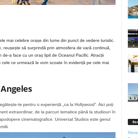
le mai celebre orașe din lume din punct de vedere turistic.
e, reușește să surprindă prin atmosfera de vară continuă,
 de-a face cu un oraș lipit de Oceanul Pacific. Atracții
în cele ce urmează le vom scoate în evidență pe cele mai
s Angeles
egătește-te pentru o experiență „ca la Hollywood”. Aici poți
ment extraordinar, de la parcuri tematice până la studiouri în
 capodopere cinematografice. Universal Studios este genul
Re
milii.
Revis