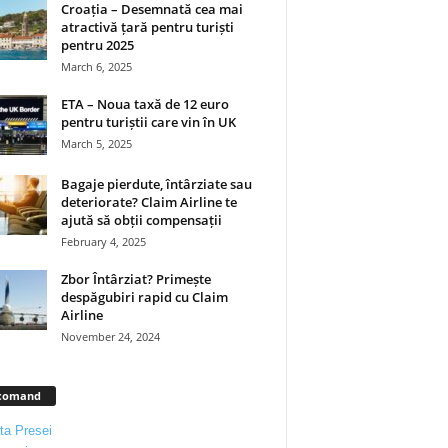
Croația – Desemnată cea mai
atractivă țară pentru turiști
pentru 2025
March 6, 2025
ETA – Noua taxă de 12 euro
pentru turiștii care vin în UK
March 5, 2025
Bagaje pierdute, întârziate sau
deteriorate? Claim Airline te
ajută să obții compensații
February 4, 2025
Zbor Întârziat? Primește
despăgubiri rapid cu Claim
Airline
November 24, 2024
comand
ta Presei