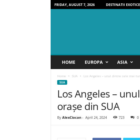
FRIDAY, AUGUST 7, 2026
DESTINATII EXOTICE
D
HOME
EUROPA
ASIA
e
s
Home
SUA
Los Angeles – unul dintre cele mai tur
t
SUA
i
Los Angeles – unul 
n
a
orașe din SUA
t
i
i
By
AlexCiocan
-
April 24, 2024
723
0
P
e
r