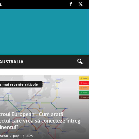
L
AUSTRALIA
e mai recente articole
roul European”: Cum arată
ectul care vrea să conecteze întreg
inentul?
iocan
-
July 19, 2025