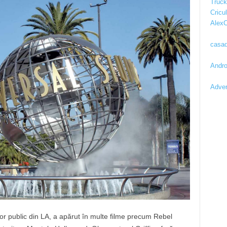
Truc
Cricul
AlexC
casad
Andro
Adver
r public din LA, a apărut în multe filme precum Rebel