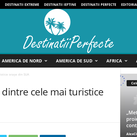
DESTINATII EXTREME
DESTINATII IEFTINE
DESTINATII PERFECTE
EDITORIA
AMERICA DE NORD
AMERICA DE SUD
AFRICA
istice orașe din SUA
Cel
dintre cele mai turistice
„Met
proi
cont
AlexC