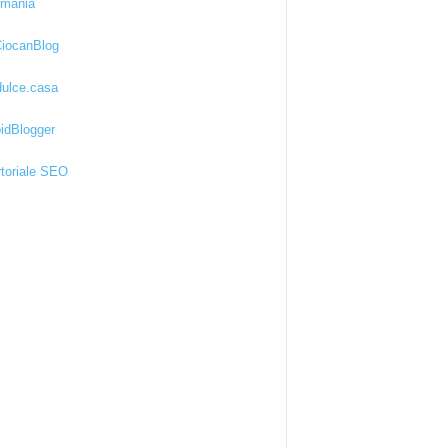
kmania
iocanBlog
ulce.casa
idBlogger
toriale SEO