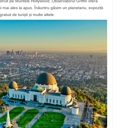
ruit pe Muntele Hollywood, Observatorul Griffin oferă
i mai ales la apus. Înăuntru găsim un planetariu, expoziții
ratuit de turiști și multe altele.