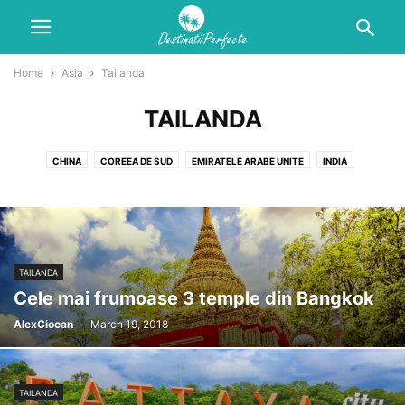
Home
Asia
Tailanda
TAILANDA
CHINA
COREEA DE SUD
EMIRATELE ARABE UNITE
INDIA
INDONEZIA
JAPONIA
MONGOLIA
RUSIA
TAILANDA
TURCIA
TAILANDA
Cele mai frumoase 3 temple din Bangkok
AlexCiocan
-
March 19, 2018
TAILANDA