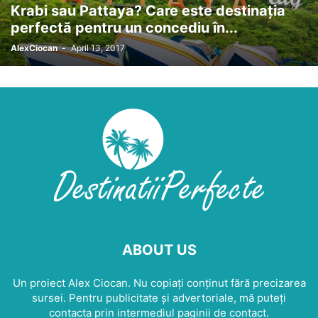
Krabi sau Pattaya? Care este destinația
perfectă pentru un concediu în...
AlexCiocan
-
April 13, 2017
ABOUT US
Un proiect Alex Ciocan. Nu copiați conținut fără precizarea
sursei. Pentru publicitate și advertoriale, mă puteți
contacta prin intermediul paginii de contact.