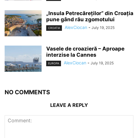
„Insula Petrecăreților” din Croația
pune gând rău zgomotului
AlexCiocan
-
July 19, 2025
CROATIA
Vasele de croazieră – Aproape
interzise la Cannes
AlexCiocan
-
July 19, 2025
EUROPA
NO COMMENTS
LEAVE A REPLY