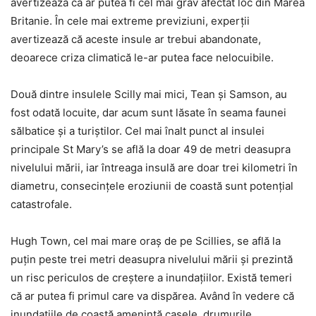
avertizează că ar putea fi cel mai grav afectat loc din Marea
Britanie. În cele mai extreme previziuni, experții
avertizează că aceste insule ar trebui abandonate,
deoarece criza climatică le-ar putea face nelocuibile.
Două dintre insulele Scilly mai mici, Tean și Samson, au
fost odată locuite, dar acum sunt lăsate în seama faunei
sălbatice și a turiștilor. Cel mai înalt punct al insulei
principale St Mary’s se află la doar 49 de metri deasupra
nivelului mării, iar întreaga insulă are doar trei kilometri în
diametru, consecințele eroziunii de coastă sunt potențial
catastrofale.
Hugh Town, cel mai mare oraș de pe Scillies, se află la
puțin peste trei metri deasupra nivelului mării și prezintă
un risc periculos de creștere a inundațiilor. Există temeri
că ar putea fi primul care va dispărea. Având în vedere că
inundațiile de coastă amenință casele, drumurile,