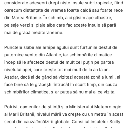
considerate adeseori drept niște insule sub-tropicale, fiind
oarecum distanțate de vremea foarte caldă sau foarte rece
din Marea Britanie. În schimb, aici găsim ape albastre,
peisaje verzi și plaje albe care fac aceste insule să pară
mai de grabă mediteraneene.
Punctele slabe ale arhipelagului sunt furtunile destul de
puternice venite din Atlantic, iar schimbările climatice
încep să le afecteze destul de mult cel puțin pe partea
nivelului apei, care crește tot mai mult de la an la an.
Așadar, dacă ai de gând să vizitezi această zonă a lumii, ai
face bine să te grăbești, întrucât în scurt timp, din cauza
schimbărilor climatice, s-ar putea să nu mai ai ce vizita.
Potrivit oamenilor de știință și a Ministerului Meteorologic
al Marii Britanii, nivelul mării va crește cu un metru în acest
secol din cauza încălzirii globale. Consiliul Insulelor Scilly