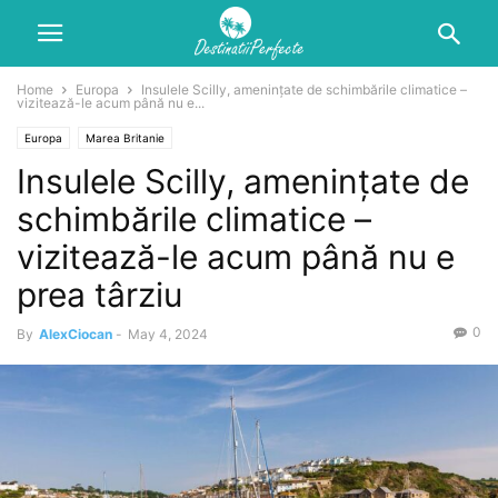
Home
Europa
Insulele Scilly, amenințate de schimbările climatice –
vizitează-le acum până nu e...
Europa
Marea Britanie
Insulele Scilly, amenințate de
schimbările climatice –
vizitează-le acum până nu e
prea târziu
0
By
AlexCiocan
-
May 4, 2024