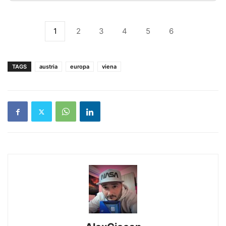
1
2
3
4
5
6
TAGS
austria
europa
viena