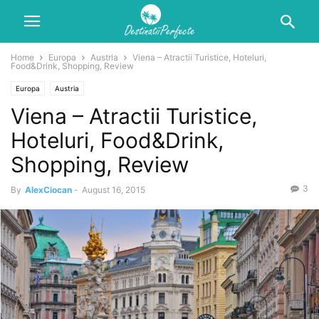
Home
Europa
Austria
Viena – Atractii Turistice, Hoteluri,
Food&Drink, Shopping, Review
Europa
Austria
Viena – Atractii Turistice,
Hoteluri, Food&Drink,
Shopping, Review
3
By
AlexCiocan
-
August 16, 2015