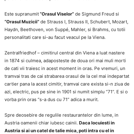
Este supranumit
“Orasul Viselor”
de Sigmund Freud si
“Orasul Muzicii”
de Strauss I, Strauss II, Schubert, Mozart,
Haydn, Beethoven, von Suppé, Mahler, si Brahms, cu totii
personalitati care si-au facut veacul pe la Viena.
Zentralfriedhof – cimitirul central din Viena a luat nastere
in 1874 si culmea, adaposteste de doua ori mai muli morti
de cati vii traiesc in acest moment in oras. Pe vremuri, un
tramvai tras de cai strabarea orasul de la cel mai indepartat
cartier pana la acest cimitir, tramvai care exista si-n ziua de
azi, electric, pus pe sine in 1901 si numit simplu “71”. E si o
vorba prin oras “s-a dus cu 71” adica a murit.
Spre deosebire de regulile restaurantelor din lume, in
Austria oamenii chiar iubesc cainii.
Daca locuiesti in
Austria si ai un catel de talie mica, poti intra cu el in