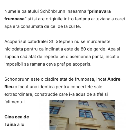
Numele palatului Schönbrunn inseamna
“primavara
frumoasa”
si isi are originile int-o fantana arteziana a carei
apa era consumata de cei de la curte.
Acoperisul catedralei St. Stephen nu se murdareste
niciodata pentru ca inclinatia este de 80 de garde. Apa si
zapada cad atat de repede pe o asemenea panta, incat e
imposibil sa ramana ceva praf pe acoperis.
Schönbrunn este o cladire atat de frumoasa, incat
Andre
Rieu
a facut una identica pentru concertele sale
extraordinare, constructie care i-a adus de altfel si
falimentul.
Cina cea de
Taina
a lui