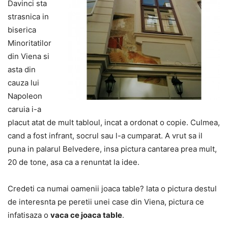
Davinci sta
strasnica in
biserica
Minoritatilor
din Viena si
asta din
cauza lui
Napoleon
caruia i-a
placut atat de mult tabloul, incat a ordonat o copie. Culmea,
cand a fost infrant, socrul sau l-a cumparat. A vrut sa il
puna in palarul Belvedere, insa pictura cantarea prea mult,
20 de tone, asa ca a renuntat la idee.
Credeti ca numai oamenii joaca table? Iata o pictura destul
de interesnta pe peretii unei case din Viena, pictura ce
infatisaza o
vaca ce joaca table
.