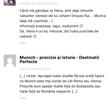
February 13, 2016 At 10:29 pm
Când mă gândesc la Viena, simt deja ritmurile
valsurilor vieneze ale lui Johann Strauss-fiul. …Muzica
deja mă cuprinde…:)
Informații prețioase, sigur, mulțumim! 🙂
Da, Viena e un loc minunat, din toate punctele de
vedere! 🙂
Reply
Munich – precizie și istorie - Destinatii
Perfecte
July 13, 2016 At 3:36 pm
[…] vizitat. Aproape toate studiile făcute arată faptul
că Munich este mai vizitat de cât Roma sau Vienna.
Prețurile sunt așadar duble față de Budapesta sau
triple față de România respectiv […]
Reply