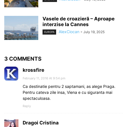
Vasele de croazieră – Aproape
interzise la Cannes
AlexCiocan
-
July 19, 2025
EUROPA
3 COMMENTS
krossfire
February 11, 2016 At 9:54 pm
Ca destinatie pentru 2 saptamani, as alege Praga.
Pentru cateva zile insa, Viena e cu siguranta mai
spectaculoasa.
Reply
Dragoi Cristina