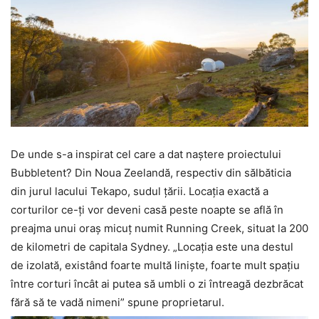
De unde s-a inspirat cel care a dat naștere proiectului
Bubbletent? Din Noua Zeelandă, respectiv din sălbăticia
din jurul lacului Tekapo, sudul țării. Locația exactă a
corturilor ce-ți vor deveni casă peste noapte se află în
preajma unui oraș micuț numit Running Creek, situat la 200
de kilometri de capitala Sydney. „Locația este una destul
de izolată, existând foarte multă liniște, foarte mult spațiu
între corturi încât ai putea să umbli o zi întreagă dezbrăcat
fără să te vadă nimeni” spune proprietarul.