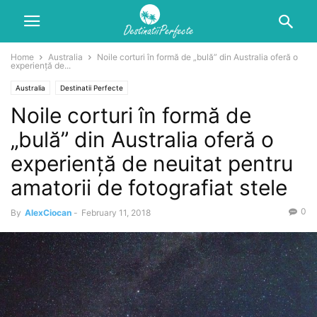
Home
Australia
Noile corturi în formă de „bulă” din Australia oferă o
experiență de...
Australia
Destinatii Perfecte
Noile corturi în formă de
„bulă” din Australia oferă o
experiență de neuitat pentru
amatorii de fotografiat stele
0
By
AlexCiocan
-
February 11, 2018