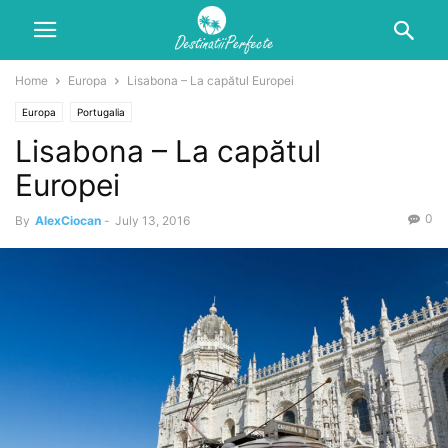
Home
Europa
Lisabona – La capătul Europei
Europa
Portugalia
Lisabona – La capătul
Europei
0
By
AlexCiocan
-
July 13, 2016