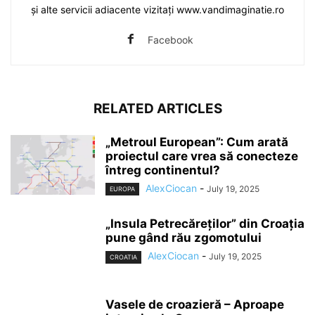
și alte servicii adiacente vizitați www.vandimaginatie.ro
Facebook
RELATED ARTICLES
„Metroul European”: Cum arată
proiectul care vrea să conecteze
întreg continentul?
AlexCiocan
-
July 19, 2025
EUROPA
„Insula Petrecăreților” din Croația
pune gând rău zgomotului
AlexCiocan
-
July 19, 2025
CROATIA
Vasele de croazieră – Aproape