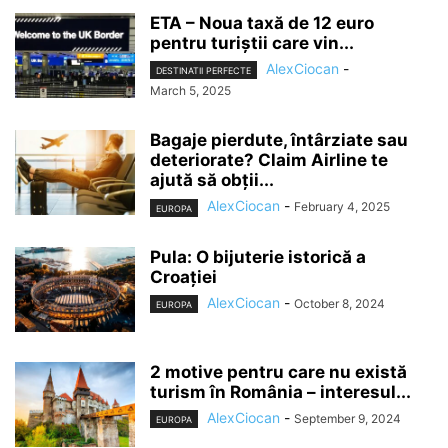
ETA – Noua taxă de 12 euro
pentru turiștii care vin...
AlexCiocan
-
DESTINATII PERFECTE
March 5, 2025
Bagaje pierdute, întârziate sau
deteriorate? Claim Airline te
ajută să obții...
AlexCiocan
-
February 4, 2025
EUROPA
Pula: O bijuterie istorică a
Croației
AlexCiocan
-
October 8, 2024
EUROPA
2 motive pentru care nu există
turism în România – interesul...
AlexCiocan
-
September 9, 2024
EUROPA