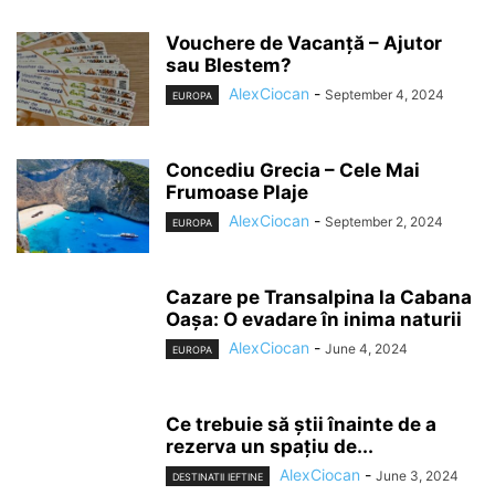
Vouchere de Vacanță – Ajutor
sau Blestem?
AlexCiocan
-
September 4, 2024
EUROPA
Concediu Grecia – Cele Mai
Frumoase Plaje
AlexCiocan
-
September 2, 2024
EUROPA
Cazare pe Transalpina la Cabana
Oașa: O evadare în inima naturii
AlexCiocan
-
June 4, 2024
EUROPA
Ce trebuie să știi înainte de a
rezerva un spațiu de...
AlexCiocan
-
June 3, 2024
DESTINATII IEFTINE