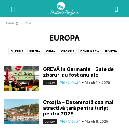
Home
Europa
EUROPA
AUSTRIA
BELGIA
CEHIA
CROATIA
DANEMARCA
ELVETIA
FINLANDA
FRANTA
GERMANIA
GRECIA
ITALIA
MAREA BRITANIE
MONACO
NORVEGIA
OLANDA
PORTUGALIA
GREVĂ în Germania – Sute de
ROMANIA
zboruri au fost anulate
SPANIA
SUEDIA
UNGARIA
AlexCiocan
-
March 10, 2025
EUROPA
Croația – Desemnată cea mai
atractivă țară pentru turiști
pentru 2025
AlexCiocan
-
March 6, 2025
EUROPA