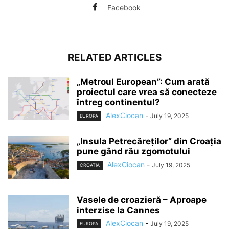
Facebook
RELATED ARTICLES
„Metroul European”: Cum arată
proiectul care vrea să conecteze
întreg continentul?
AlexCiocan
-
July 19, 2025
EUROPA
„Insula Petrecăreților” din Croația
pune gând rău zgomotului
AlexCiocan
-
July 19, 2025
CROATIA
Vasele de croazieră – Aproape
interzise la Cannes
AlexCiocan
-
July 19, 2025
EUROPA