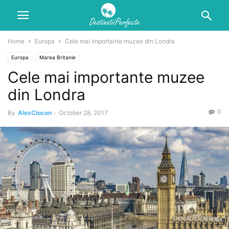
Home
Europa
Cele mai importante muzee din Londra
Europa
Marea Britanie
Cele mai importante muzee
din Londra
0
By
AlexCiocan
-
October 28, 2017