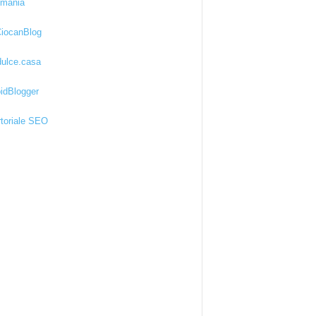
kmania
iocanBlog
ulce.casa
idBlogger
toriale SEO