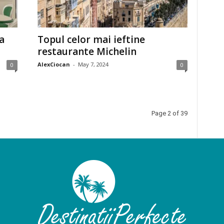
a
Topul celor mai ieftine
restaurante Michelin
AlexCiocan
-
May 7, 2024
0
0
Page 2 of 39