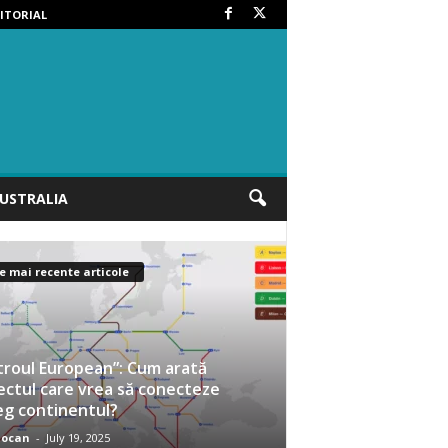
ITORIAL
USTRALIA
e mai recente articole
roul European”: Cum arată
ectul care vrea să conecteze
eg continentul?
iocan
-
July 19, 2025