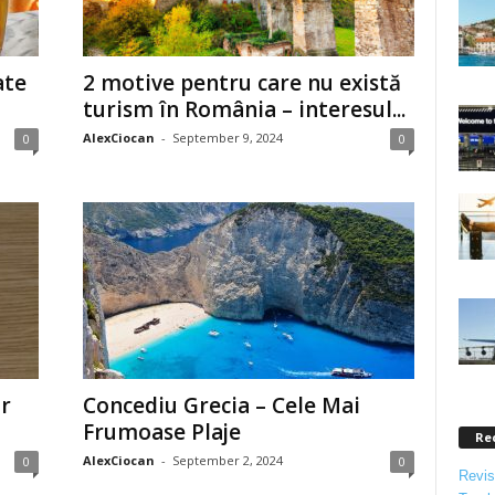
ate
2 motive pentru care nu există
turism în România – interesul...
AlexCiocan
-
September 9, 2024
0
0
r
Concediu Grecia – Cele Mai
Frumoase Plaje
Re
AlexCiocan
-
September 2, 2024
0
0
Revis