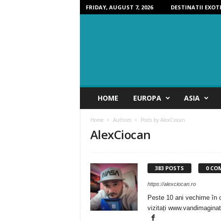
FRIDAY, AUGUST 7, 2026
DESTINATII EXOT
D
HOME
EUROPA
ASIA
e
s
Home
Authors
Posts by AlexCiocan
t
AlexCiocan
i
n
a
t
383 POSTS
0 CO
i
i
https://alexciocan.ro
P
Peste 10 ani vechime în co
e
vizitați www.vandimaginat
r