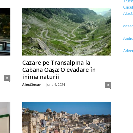
Truc
Cricul
AlexC
casad
Andro
Adver
Cazare pe Transalpina la
Cabana Oașa: O evadare în
inima naturii
0
AlexCiocan
-
June 4, 2024
0