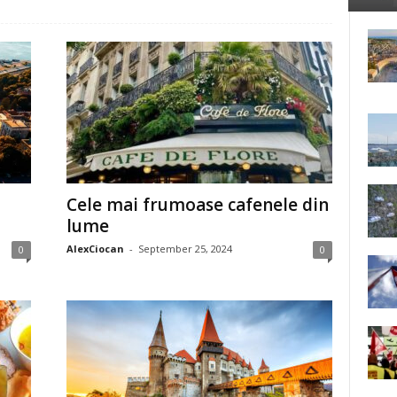
Cele mai frumoase cafenele din
lume
AlexCiocan
-
September 25, 2024
0
0