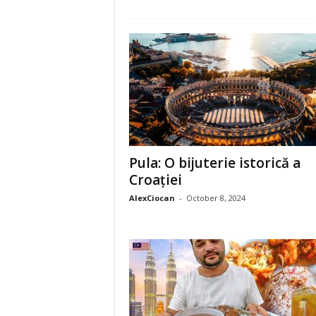
f
e
c
t
e
Pula: O bijuterie istorică a
Croației
AlexCiocan
-
October 8, 2024