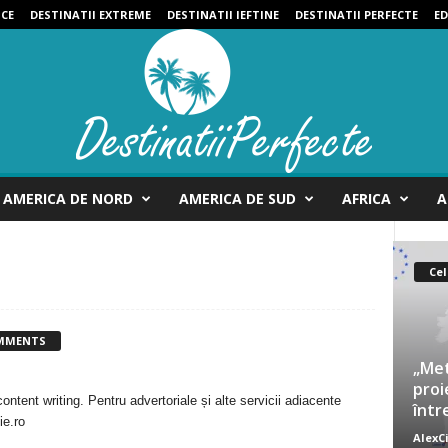
ICE
DESTINATII EXTREME
DESTINATII IEFTINE
DESTINATII PERFECTE
ED
AMERICA DE NORD
AMERICA DE SUD
AFRICA
A
Cel
MMENTS
„Met
proi
ntent writing. Pentru advertoriale și alte servicii adiacente
într
ie.ro
AlexC