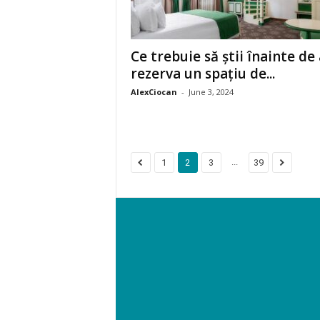
Ce trebuie să știi înainte de 
rezerva un spațiu de...
AlexCiocan
-
June 3, 2024
...
1
2
3
39