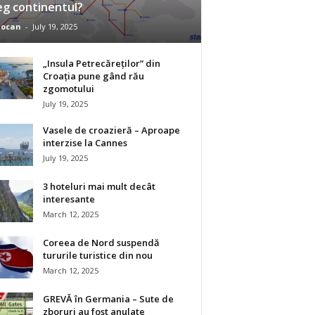
eg continentul?
iocan
-
July 19, 2025
„Insula Petrecăreților” din
Croația pune gând rău
zgomotului
July 19, 2025
Vasele de croazieră – Aproape
interzise la Cannes
July 19, 2025
3 hoteluri mai mult decât
interesante
March 12, 2025
Coreea de Nord suspendă
tururile turistice din nou
March 12, 2025
GREVĂ în Germania – Sute de
zboruri au fost anulate