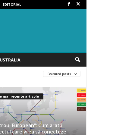
EDITORIAL
USTRALIA
Featured posts
e mai recente articole
roul European”: Cum arată
ectul care vrea să conecteze