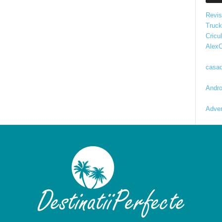
Revis
Truc
Cricul
AlexC
casad
Andro
Adver