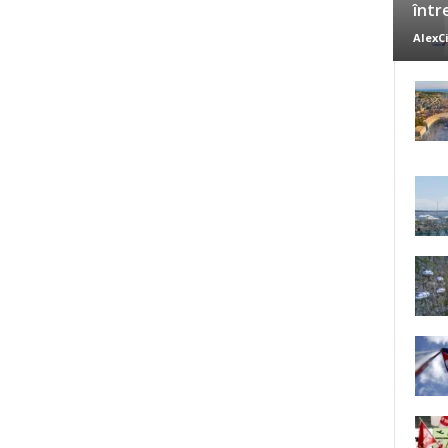
într
AlexC