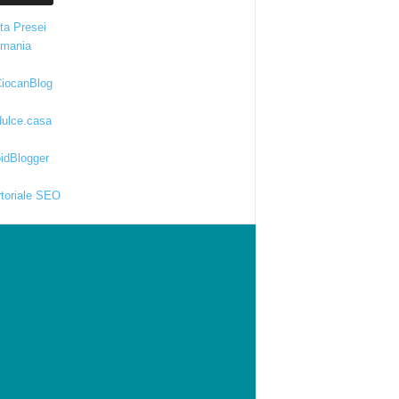
ta Presei
kmania
iocanBlog
ulce.casa
idBlogger
toriale SEO