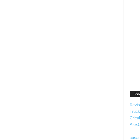
Re
Revis
Truc
Cricul
AlexC
casad