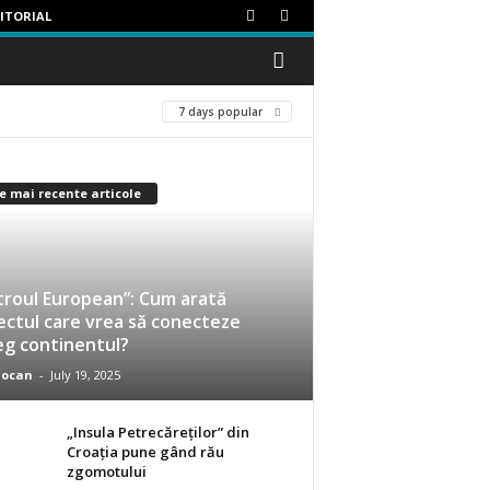
ITORIAL
7 days popular
e mai recente articole
roul European”: Cum arată
ectul care vrea să conecteze
eg continentul?
iocan
-
July 19, 2025
„Insula Petrecăreților” din
Croația pune gând rău
zgomotului