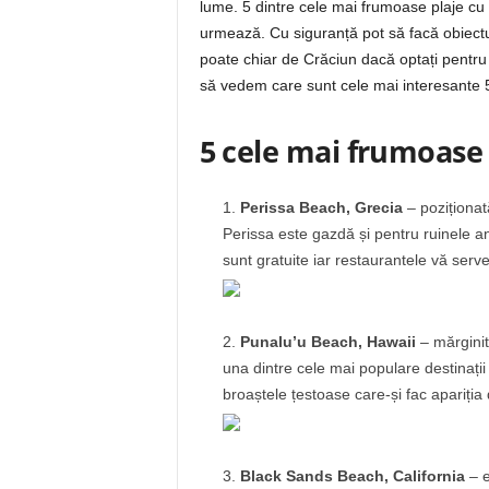
lume. 5 dintre cele mai frumoase plaje cu 
urmează. Cu siguranță pot să facă obiectu
poate chiar de Crăciun dacă optați pentru 
să vedem care sunt cele mai interesante 5
5 cele mai frumoase 
Perissa Beach, Grecia
– poziționat
Perissa este gazdă și pentru ruinele an
sunt gratuite iar restaurantele vă serve
Punalu’u Beach, Hawaii
– mărginit
una dintre cele mai populare destinații 
broaștele țestoase care-și fac apariția
Black Sands Beach, California
– e