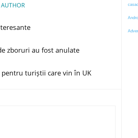
 AUTHOR
casad
Andro
nteresante
Adver
e zboruri au fost anulate
pentru turiștii care vin în UK