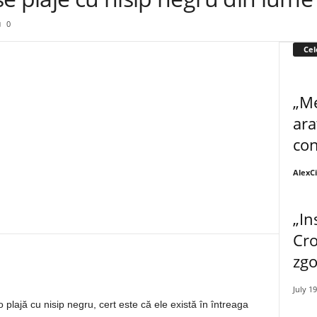
0
Cel
„Me
ara
con
AlexC
„In
Cro
zg
July 19
 o plajă cu nisip negru, cert este că ele există în întreaga