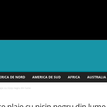
RICA DE NORD
AMERICA DE SUD
AFRICA
AUSTRALIA
aje cu nisip negru din lume
e plaje cu nisip negru din lume