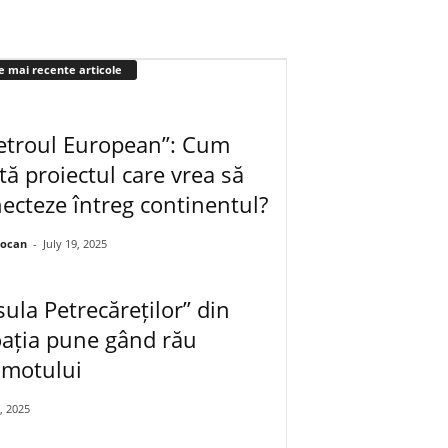
e mai recente articole
troul European”: Cum
tă proiectul care vrea să
ecteze întreg continentul?
iocan
-
July 19, 2025
sula Petrecăreților” din
ația pune gând rău
omotului
, 2025