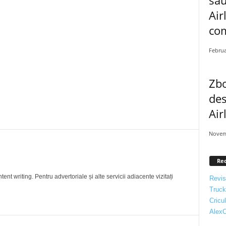
Air
com
Februa
Zbo
des
Air
Novem
Re
nt writing. Pentru advertoriale și alte servicii adiacente vizitați
Revis
Truc
Cricul
AlexC