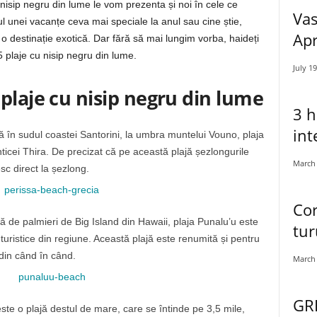
nisip negru din lume le vom prezenta și noi în cele ce
Vas
l unei vacanțe ceva mai speciale la anul sau cine știe,
Apr
o destinație exotică. Dar fără să mai lungim vorba, haideți
 plaje cu nisip negru din lume.
July 19
plaje cu nisip negru din lume
3 h
int
ă în sudul coastei Santorini, la umbra muntelui Vouno, plaja
ticei Thira. De precizat că pe această plajă șezlongurile
March 
sc direct la șezlong.
Co
ă de palmieri de Big Island din Hawaii, plaja Punalu’u este
tur
turistice din regiune. Această plajă este renumită și pentru
 din când în când.
March 
GRE
ste o plajă destul de mare, care se întinde pe 3,5 mile,