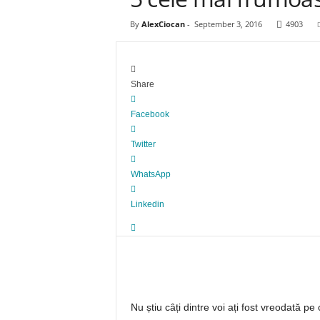
f
e
By
AlexCiocan
-
September 3, 2016
4903
c
t
e
Share
Facebook
Twitter
WhatsApp
Linkedin
Nu știu câți dintre voi ați fost vreodată pe