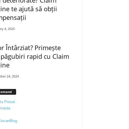
line te ajută să obții
pensații
ry 4, 2025
r Întârziat? Primește
păgubiri rapid cu Claim
line
ber 24, 2024
comand
ta Presei
kmania
iocanBlog