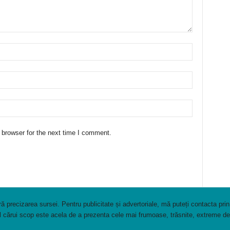
 browser for the next time I comment.
ă precizarea sursei. Pentru publicitate și advertoriale, mă puteți contacta prin
al cărui scop este acela de a prezenta cele mai frumoase, trăsnite, extreme de