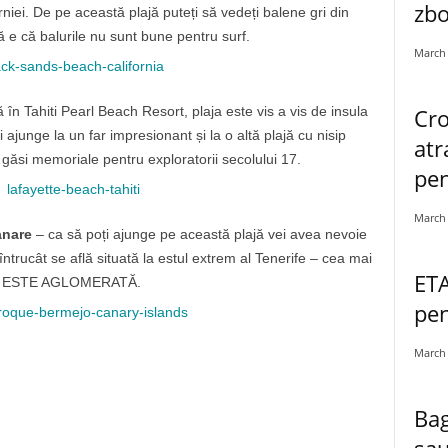
zbo
rniei. De pe această plajă puteți să vedeți balene gri din
 e că balurile nu sunt bune pentru surf.
March 
Cro
ă în Tahiti Pearl Beach Resort, plaja este vis a vis de insula
ajunge la un far impresionant și la o altă plajă cu nisip
atr
găsi memoriale pentru exploratorii secolului 17.
pe
March 
anare
– ca să poți ajunge pe această plajă vei avea nevoie
ntrucât se află situată la estul extrem al Tenerife – cea mai
ETA
 NU ESTE AGLOMERATĂ.
pen
March 
Bag
sau