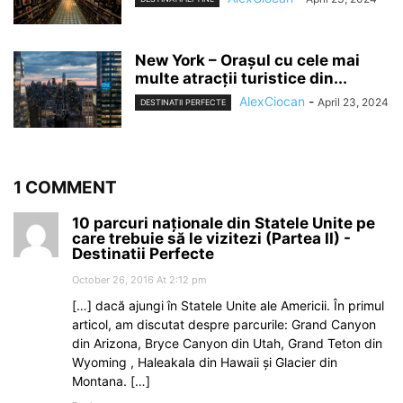
New York – Orașul cu cele mai
multe atracții turistice din...
AlexCiocan
-
April 23, 2024
DESTINATII PERFECTE
1 COMMENT
10 parcuri naționale din Statele Unite pe
care trebuie să le vizitezi (Partea II) -
Destinatii Perfecte
October 26, 2016 At 2:12 pm
[…] dacă ajungi în Statele Unite ale Americii. În primul
articol, am discutat despre parcurile: Grand Canyon
din Arizona, Bryce Canyon din Utah, Grand Teton din
Wyoming , Haleakala din Hawaii și Glacier din
Montana. […]