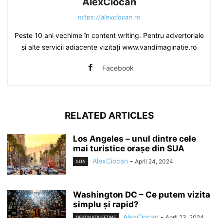
AlexCiocan
https://alexciocan.ro
Peste 10 ani vechime în content writing. Pentru advertoriale
și alte servicii adiacente vizitați www.vandimaginatie.ro
Facebook
RELATED ARTICLES
Los Angeles – unul dintre cele
mai turistice orașe din SUA
AlexCiocan
-
April 24, 2024
SUA
Washington DC – Ce putem vizita
simplu și rapid?
AlexCiocan
-
April 23, 2024
DESTINATII IEFTINE