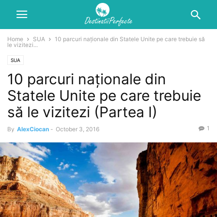
Home
SUA
10 parcuri naționale din Statele Unite pe care trebuie să
le vizitezi...
SUA
10 parcuri naționale din
Statele Unite pe care trebuie
să le vizitezi (Partea I)
1
By
AlexCiocan
-
October 3, 2016