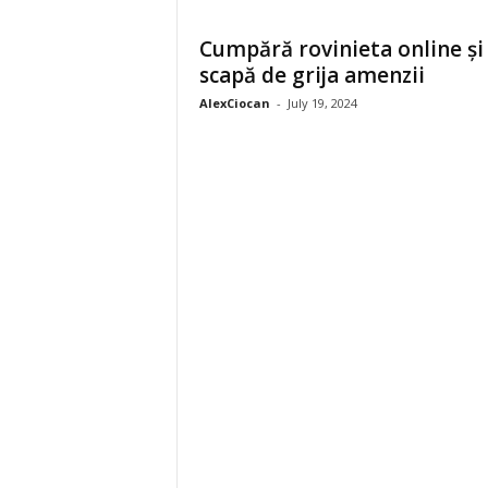
f
e
Cumpără rovinieta online și
c
scapă de grija amenzii
t
e
AlexCiocan
-
July 19, 2024