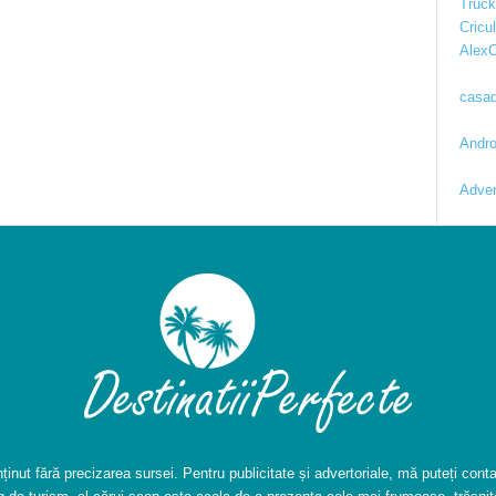
Truc
Cricul
AlexC
casad
Andro
Adver
inut fără precizarea sursei. Pentru publicitate și advertoriale, mă puteți conta