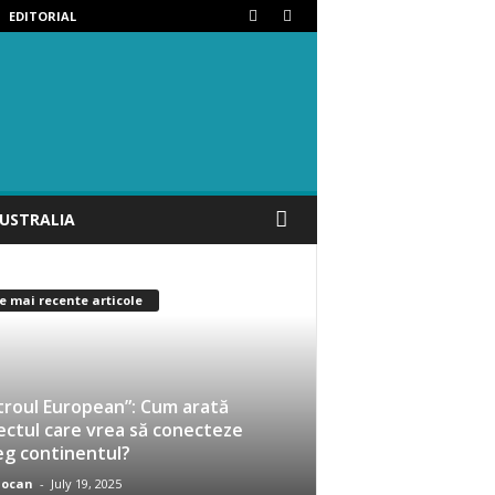
EDITORIAL
USTRALIA
e mai recente articole
roul European”: Cum arată
ectul care vrea să conecteze
eg continentul?
iocan
-
July 19, 2025