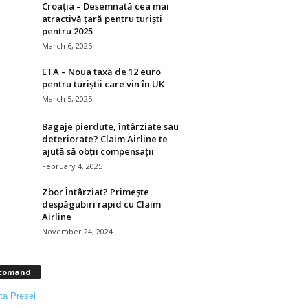
Croația – Desemnată cea mai
atractivă țară pentru turiști
pentru 2025
March 6, 2025
ETA – Noua taxă de 12 euro
pentru turiștii care vin în UK
March 5, 2025
Bagaje pierdute, întârziate sau
deteriorate? Claim Airline te
ajută să obții compensații
February 4, 2025
Zbor Întârziat? Primește
despăgubiri rapid cu Claim
Airline
November 24, 2024
comand
ta Presei