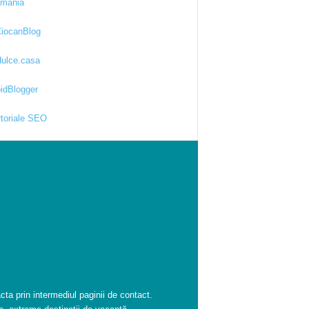
kmania
iocanBlog
ulce.casa
idBlogger
toriale SEO
cta prin intermediul paginii de contact.