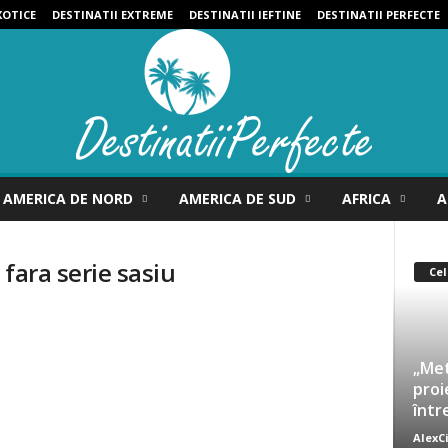
XOTICE
DESTINATII EXTREME
DESTINATII IEFTINE
DESTINATII PERFECTE
AMERICA DE NORD
AMERICA DE SUD
AFRICA
A
 fara serie sasiu
Cel
„Met
proi
într
AlexC