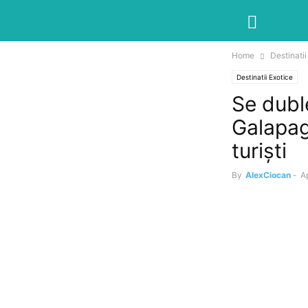
Home
Destinatii
Destinatii Exotice
Se duble
Galapag
turiști
By
AlexCiocan
-
Ap