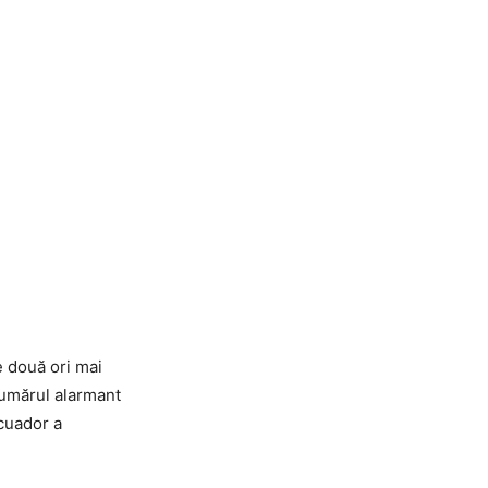
e două ori mai
umărul alarmant
Ecuador a