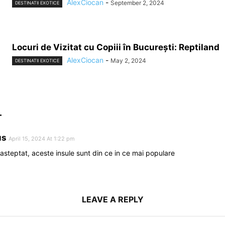
AlexCiocan
-
September 2, 2024
DESTINATII EXOTICE
Locuri de Vizitat cu Copiii în București: Reptiland
AlexCiocan
-
May 2, 2024
DESTINATII EXOTICE
T
us
April 15, 2024 At 1:22 pm
asteptat, aceste insule sunt din ce in ce mai populare
LEAVE A REPLY