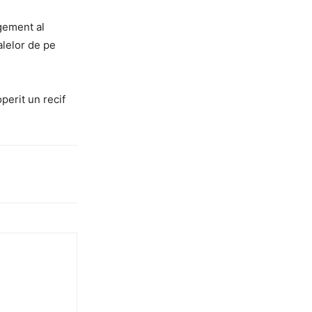
agement al
alelor de pe
perit un recif