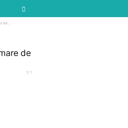
 tot...
 mare de
1