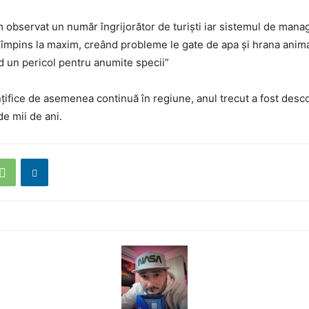
am observat un număr îngrijorător de turiști iar sistemul de man
 împins la maxim, creând probleme le gate de apa și hrana anim
d un pericol pentru anumite specii”
nțifice de asemenea continuă în regiune, anul trecut a fost desco
de mii de ani.