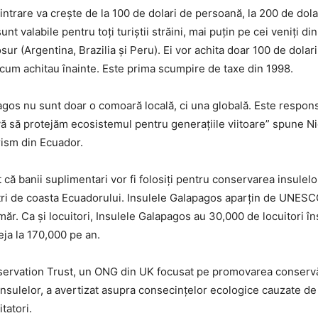
intrare va crește de la 100 de dolari de persoană, la 200 de dol
unt valabile pentru toți turiștii străini, mai puțin pe cei veniți di
ur (Argentina, Brazilia și Peru). Ei vor achita doar 100 de dolar
 cum achitau înainte. Este prima scumpire de taxe din 1998.
agos nu sunt doar o comoară locală, ci una globală. Este respons
vă să protejăm ecosistemul pentru generațiile viitoare” spune Ni
rism din Ecuador.
că banii suplimentari vor fi folosiți pentru conservarea insulelor
ri de coasta Ecuadorului. Insulele Galapagos aparțin de UNES
măr. Ca și locuitori, Insulele Galapagos au 30,000 de locuitori î
deja la 170,000 pe an.
ervation Trust, un ONG din UK focusat pe promovarea conservăr
 insulelor, a avertizat asupra consecințelor ecologice cauzate d
tatori.