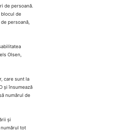
ari de persoană.
n blocul de
i de persoană,
abilitatea
els Olsen,
, care sunt la
CO și însumează
nsă numărul de
ii și
e numărul tot