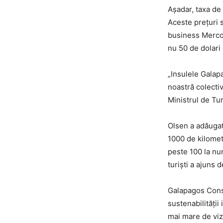
Așadar, taxa de 
Aceste prețuri s
business Mercos
nu 50 de dolari
„Insulele Galap
noastră colecti
Ministrul de Tu
Olsen a adăugat 
1000 de kilomet
peste 100 la nu
turiști a ajuns 
Galapagos Cons
sustenabilității
mai mare de vizi