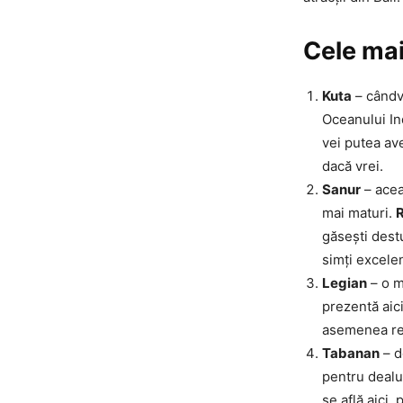
Cele mai 
Kuta
– cândva
Oceanului In
vei putea av
dacă vrei.
Sanur
– acea
mai maturi.
găsești dest
simți excelen
Legian
– o m
prezentă aici
asemenea res
Tabanan
– d
pentru dealur
se află aici