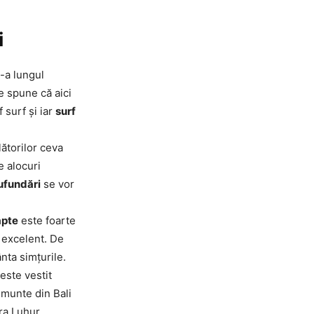
i
-a lungul
e spune că aici
f surf și iar
surf
ătorilor ceva
e alocuri
ufundări
se vor
apte
este foarte
i excelent. De
nta simțurile.
este vestit
t munte din Bali
ura Luhur