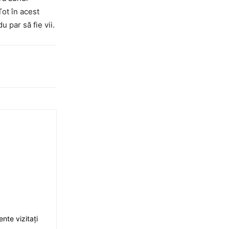
Tot în acest
 par să fie vii.
nte vizitați