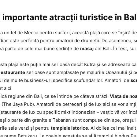
importante atracții turistice în Bal
 un fel de Mecca pentru surferi, această plajă care se înșiră de
dian este perfectă pentru amatorii de drumeții. De asemenea, s
ea parte de cele mai bune ședințe de
masaj
din Bali. În rest, sur
stă plajă este puțin mai serioasă decât Kutra și se adresează căl
Restaurante
serioase sunt amplasate pe malurile Oceanului și p
ul de multe business-uri specifice scufundărilor. Amatorii de
sc
t aici.
ică regiune din Bali, ce se întinde pe câteva străzi.
Viața de no
 (The Jaya Pub). Amatorii de petreceri și de lux aici se vor simț
taurante de lux cu specific mixt indonezian – vestic vă vor încâ
eși o parte din granițele Tabanan sunt compuse din ape, orașul 
ile sale verzi și pentru
templele istorice
. Al doilea cel mai înal
, pe nume Batukaru. La poalele acestuia se află templul hindus P