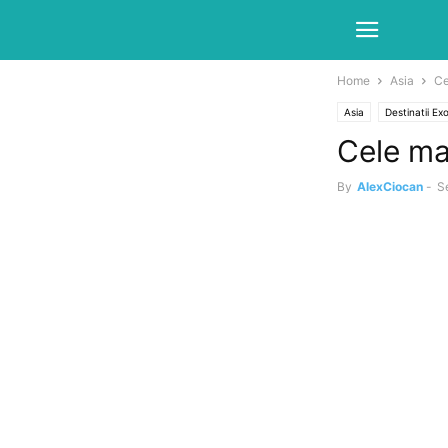
Home
Asia
Ce
Asia
Destinatii Ex
Cele mai
By
AlexCiocan
-
S