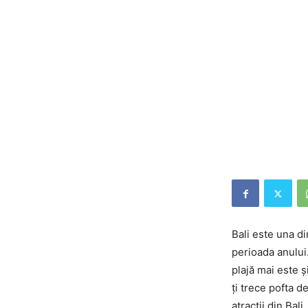
Bali este una di
perioada anului. 
plajă mai este ș
ți trece pofta 
atracții din Bali.