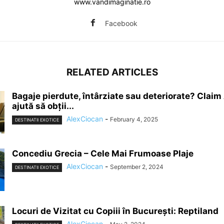
www.vandimaginatie.ro
Facebook
RELATED ARTICLES
Bagaje pierdute, întârziate sau deteriorate? Claim 
ajută să obții...
AlexCiocan
-
February 4, 2025
DESTINATII EXOTICE
Concediu Grecia – Cele Mai Frumoase Plaje
AlexCiocan
-
September 2, 2024
DESTINATII EXOTICE
Locuri de Vizitat cu Copiii în București: Reptiland
AlexCiocan
-