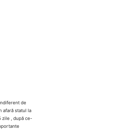
indiferent de
 afară statul la
5 zile , după ce-
importante