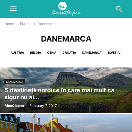
Home
Europa
Danemarca
DANEMARCA
AUSTRIA
BELGIA
CEHIA
CROATIA
DANEMARCA
ELVETIA
FINLANDA
FRANTA
GERMANIA
GRECIA
ITALIA
MAREA BRITANIE
MONACO
NORVEGIA
OLANDA
PORTUGALIA
ROMANIA
SPANIA
SUEDIA
UNGARIA
DANEMARCA
5 destinații nordice în care mai mult ca
sigur nu ai...
AlexCiocan
-
February 7, 2017